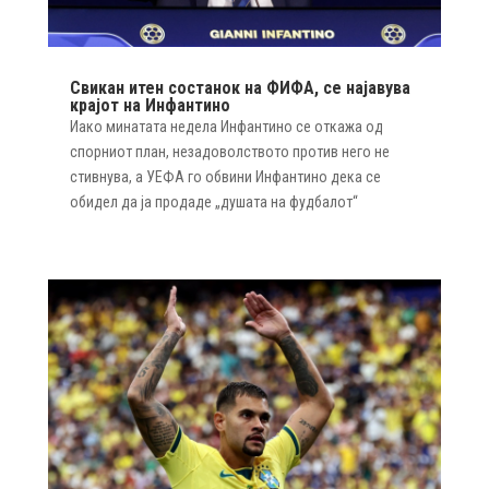
Свикан итен состанок на ФИФА, се најавува
крајот на Инфантино
Иако минатата недела Инфантино се откажа од
спорниот план, незадоволството против него не
стивнува, а УЕФА го обвини Инфантино дека се
обидел да ја продаде „душата на фудбалот“