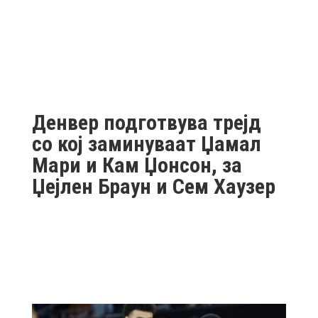
Денвер подготвува трејд
со кој заминуваат Џамал
Мари и Кам Џонсон, за
Џејлен Браун и Сем Хаузер