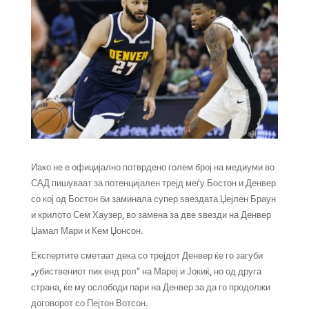
Иако не е официјално потврдено голем број на медиуми во
САД пишуваат за потенцијален трејд меѓу Бостон и Денвер
со кој од Бостон би заминала супер ѕвездата Џејлен Браун
и крилото Сем Хаузер, во замена за две ѕвезди на Денвер
Џамал Мари и Кем Џонсон.
Експертите сметаат дека со трејдот Денвер ќе го загуби
„убиствениот пик енд рол“ на Мареј и Јокиќ, но од друга
страна, ќе му ослободи пари на Денвер за да го продолжи
договорот со Пејтон Вотсон.