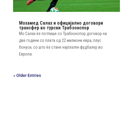
Мохамед Салах и официјално договори
трансфер во турски Трабзонспор
Мо Салах ќе потпише со Трабзонспор договор на
две години со плата од 22 милиони евра, плус
бонуси, со што ќе стане најплатен фудбалер во
Европа.
« Older Entries