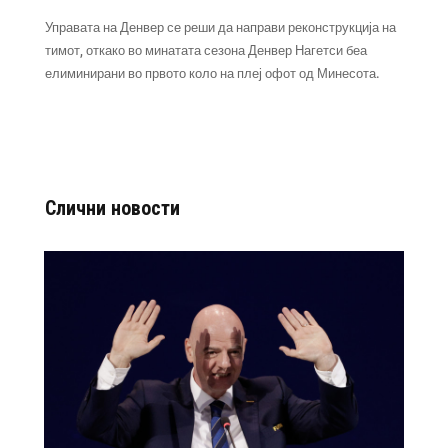
Управата на Денвер се реши да направи реконструкција на
тимот, откако во минатата сезона Денвер Нагетси беа
елиминирани во првото коло на плеј офот од Минесота.
Слични новости