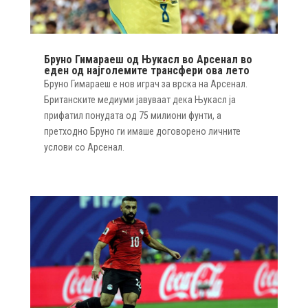
Бруно Гимараеш од Њукасл во Арсенал во
еден од најголемите трансфери ова лето
Бруно Гимараеш е нов играч за врска на Арсенал.
Британските медиуми јавуваат дека Њукасл ја
прифатил понудата од 75 милиони фунти, а
претходно Бруно ги имаше договорено личните
услови со Арсенал.