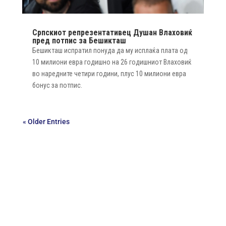
Српскиот репрезентативец Душан Влаховиќ
пред потпис за Бешикташ
Бешикташ испратил понуда да му исплаќа плата од
10 милиони евра годишно на 26 годишниот Влаховиќ
во наредните четири години, плус 10 милиони евра
бонус за потпис.
« Older Entries