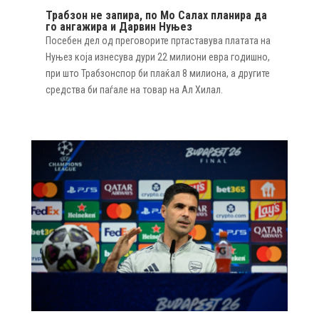
Трабзон не запира, по Мо Салах планира да
го ангажира и Дарвин Нуњез
Посебен дел од преговорите пртаставува платата на
Нуњез која изнесува дури 22 милиони евра годишно,
при што Трабзонспор би плаќал 8 милиона, а другите
средства би паѓале на товар на Ал Хилал.