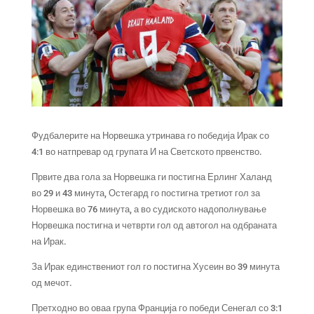
Фудбалерите на Норвешка утринава го победија Ирак со
4:1 во натпревар од групата И на Светското првенство.
Првите два гола за Норвешка ги постигна Ерлинг Халанд
во 29 и 43 минута, Остегард го постигна третиот гол за
Норвешка во 76 минута, а во судиското надополнување
Норвешка постигна и четврти гол од автогол на одбраната
на Ирак.
За Ирак единствениот гол го постигна Хусеин во 39 минута
од мечот.
Претходно во оваа група Франција го победи Сенегал со 3:1