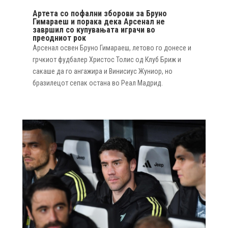
Артета со пофални зборови за Бруно
Гимараеш и порака дека Арсенал не
завршил со купувањата играчи во
преодниот рок
Арсенал освен Бруно Гимараеш, летово го донесе и
грчкиот фудбалер Христос Толис од Клуб Бриж и
сакаше да го ангажира и Винисиус Жуниор, но
бразилецот сепак остана во Реал Мадрид.