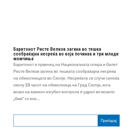
Баритонот Ристе Велков загина во тешка
сообраќајна несреќа во која починаа и три млади
момчиња
Баритонот и првенец на Националната опера и балет
Ристе Велков загина во тешката сообраќајна несреќа
на обиколницата во Скопје. Несреќата се случи синоќа
околу 23 часот на обиколница на Град Скопје, кога
возач на камион изгубил контрола и удрил во возило
„бмв“ со кое...
Пребарај