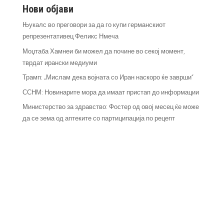
Нови објави
Њукалс во преговори за да го купи германскиот
репрезентативец Феликс Нмеча
Моџтаба Хамнеи би можел да почине во секој момент,
тврдат ирански медиуми
Трамп: „Мислам дека војната со Иран наскоро ќе заврши“
ССНМ: Новинарите мора да имаат пристап до информации
Министерство за здравство: Фостер од овој месец ќе може
да се зема од аптеките со партиципација по рецепт