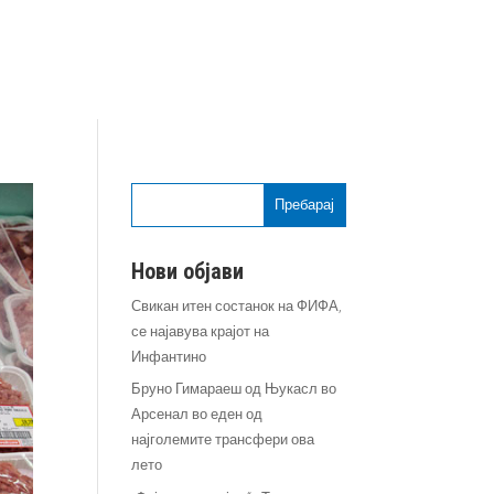
Пребарај
Нови објави
Свикан итен состанок на ФИФА,
се најавува крајот на
Инфантино
Бруно Гимараеш од Њукасл во
Арсенал во еден од
најголемите трансфери ова
лето