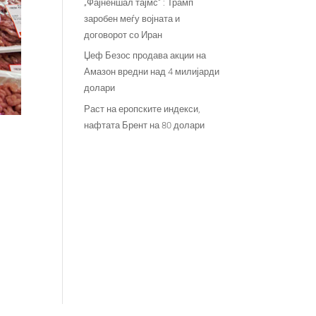
„Фајненшал тајмс“ : Трамп
заробен меѓу војната и
договорот со Иран
Џеф Безос продава акции на
Амазон вредни над 4 милијарди
долари
Раст на еропските индекси,
нафтата Брент на 80 долари