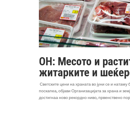
ОН: Месото и расти
житарките и шеќер
Светските цени на храната во јуни се и натаму
поскапеа, објави Организацијата за храна и зе
достигнаа ново рекордно ниво, првенствено пор