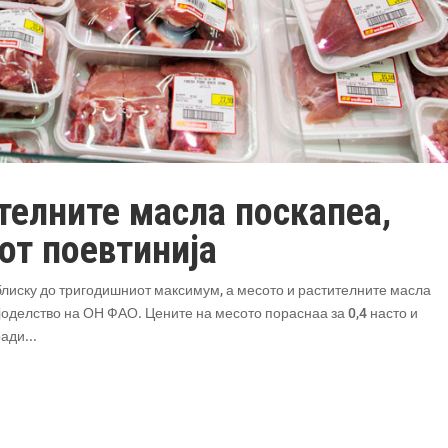
телните масла поскапеа,
от поевтинија
 блиску до тригодишниот максимум, а месото и растителните масла
мјоделство на ОН ФАО. Цените на месото пораснаа за 0,4 насто и
ади...