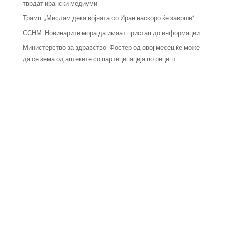
тврдат ирански медиуми
Трамп: „Мислам дека војната со Иран наскоро ќе заврши“
ССНМ: Новинарите мора да имаат пристап до информации
Министерство за здравство: Фостер од овој месец ќе може
да се зема од аптеките со партиципација по рецепт