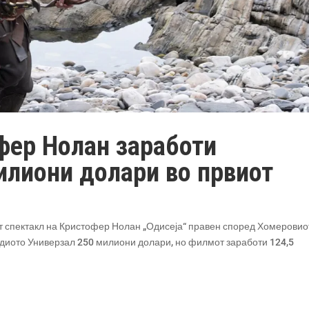
офер Нолан заработи
илиони долари во првиот
от спектакл на Кристофер Нолан „Одисеја“ правен според Хомеровио
диото Универзал 250 милиони долари, но филмот заработи 124,5