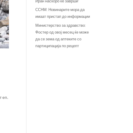
Иран наскоро ќе заврши“
ССНМ: Новинарите мора да
имаат пристап до информации
Министерство за здравство:
Фостер од овој месец ќе може
да се зема од аптеките со
партиципација по рецепт
т еп.