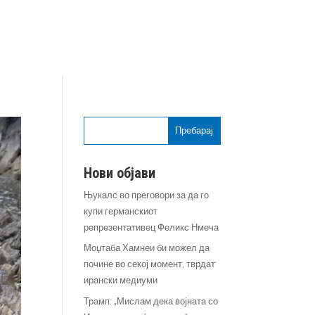
Пребарај
Нови објави
Њукалс во преговори за да го
купи германскиот
репрезентативец Феликс Нмеча
Моџтаба Хамнеи би можел да
почине во секој момент, тврдат
ирански медиуми
Трамп: „Мислам дека војната со