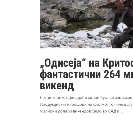
„Одисеја“ на Крит
фантастични 264 м
викенд
Летниот Бокс офис доби силен буст со акциски
Продукциските трошоци на филмот го чинеа сту
милиони долари викендов само во САД и...