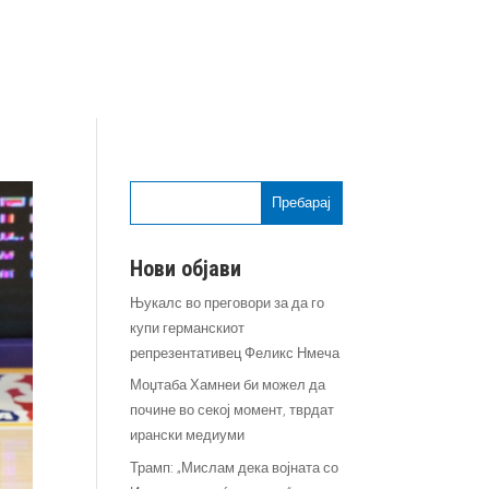
Пребарај
Нови објави
Њукалс во преговори за да го
купи германскиот
репрезентативец Феликс Нмеча
Моџтаба Хамнеи би можел да
почине во секој момент, тврдат
ирански медиуми
Трамп: „Мислам дека војната со