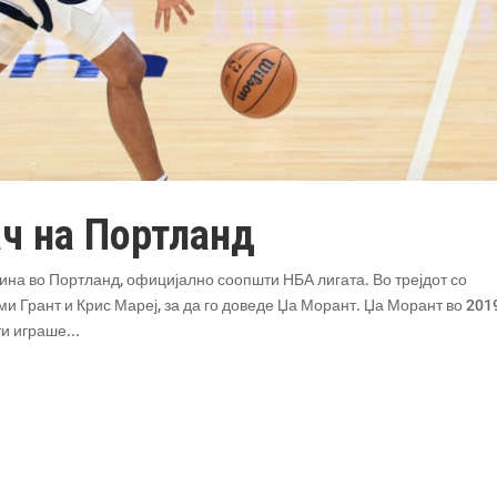
ач на Портланд
на во Портланд, официјално соопшти НБА лигата. Во трејдот со
Грант и Крис Мареј, за да го доведе Џа Морант. Џа Морант во 201
и играше...