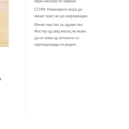
Иран наскоро ќе заврши“
ССНМ: Новинарите мора да
имаат пристап до информации
Министерство за здравство:
Фостер од овој месец ќе може
да се зема од аптеките со
партиципација по рецепт
9