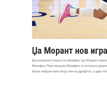
Џа Морант нов игр
Досегашниот играч на мемфис Џа Морант преми
Мемфис Портланд во Мемфис ги испрати Џереми 
беше избран како втор пик на драфтот, а два пат