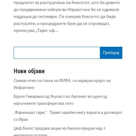
предлогот за распуштање на Кнесетот, што би довело
до предвремени избори во Израел кои би се одржале
најдоцна до октомври. Се очекува Кнесетот да биде
распуштен, а процедурите брзо да се спроведат,
пренесува „Тајмс оф...
Пребарај
Нови објави
Свикан итен состанок на ФИФА, се најавува крајот на
Инфантино
Бруно Гимараеш од Њукасл во Арсенал во еден од
најголемите трансфери ова лето
„Фајненшал тајмс“ : Трамп заробен меѓу војната и договорот
со Иран
Џеф Безос продава акции на Амазон вредни над 4
милијарди долари