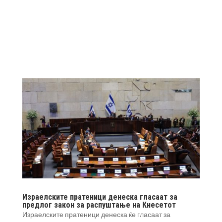
Израелските пратеници денеска гласаат за
предлог закон за распуштање на Кнесетот
Израелските пратеници денеска ќе гласаат за