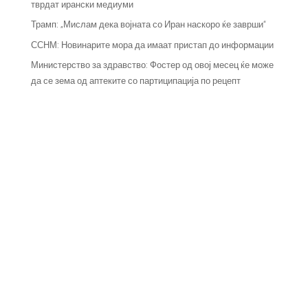
тврдат ирански медиуми
Трамп: „Мислам дека војната со Иран наскоро ќе заврши“
ССНМ: Новинарите мора да имаат пристап до информации
Министерство за здравство: Фостер од овој месец ќе може
да се зема од аптеките со партиципација по рецепт