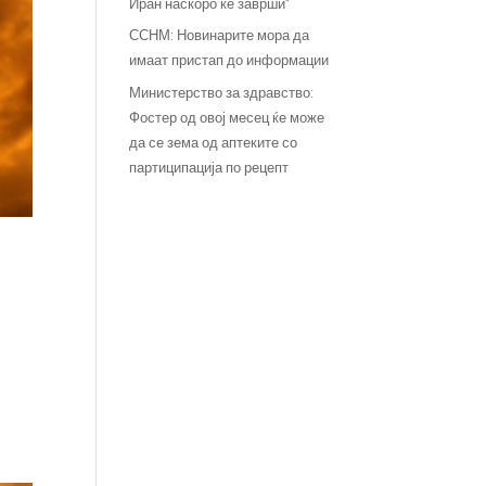
Иран наскоро ќе заврши“
ССНМ: Новинарите мора да
имаат пристап до информации
Министерство за здравство:
Фостер од овој месец ќе може
да се зема од аптеките со
партиципација по рецепт