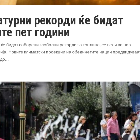
атурни рекорди ќе бидат
те пет години
 ќе бидат соборени глобални рекорди за топлина, се вели во нов
ија. Новите климатски проекции на обединетите нации предвидуваа
до...