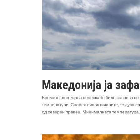
Македонија ја заф
Времето во земјава денеска ќе биде сончево со
температури. Според синоптичарите, ќе дува с
од северен правец. Минималната температура.