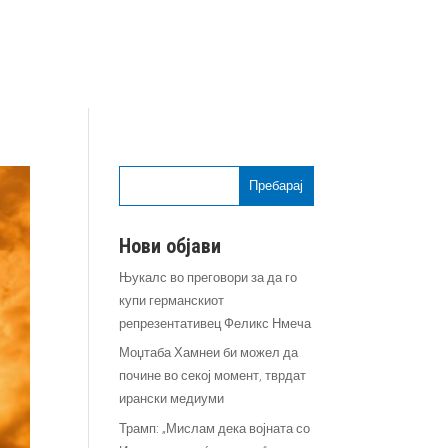
Пребарај
Нови објави
Њукалс во преговори за да го
купи германскиот
репрезентативец Феликс Нмеча
Моџтаба Хамнеи би можел да
почине во секој момент, тврдат
ирански медиуми
Трамп: „Мислам дека војната со