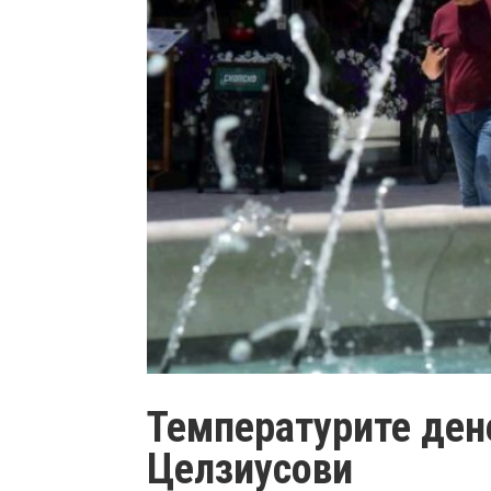
Температурите дене
Целзиусови