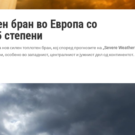
ен бран во Европа со
5 степени
ва нов силен топлотен бран, кој според прогнозите на „Severe Weather
и, особено во западниот, централниот и јужниот дел од континентот.