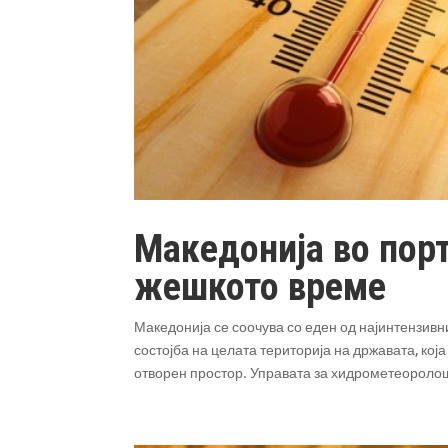
Македонија во пор
жешкото време
Македонија се соочува со еден од најинтензивн
состојба на целата територија на државата, која
отворен простор. Управата за хидрометеоролош