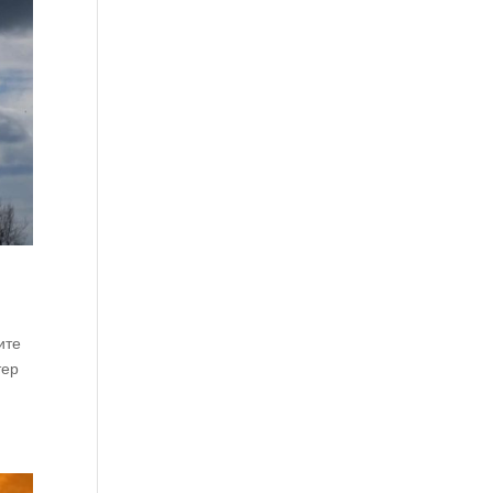
ите
тер