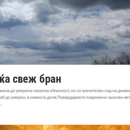
аќа свеж бран
 мала до умерена локална облачност, но со значителен пад на дневн
лаб до умерен, а наместа долж Повардарието повремено засилен ве
..