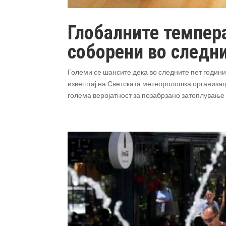
Глобалните темпер
соборени во следни
Големи се шансите дека во следните пет години
извештај на Светската метеоролошка организац
голема веројатност за позабрзано затоплување 