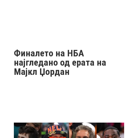
Финалето на НБА
најгледано од ерата на
Мајкл Џордан