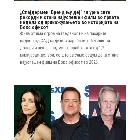
„Спајдермен: Бренд њу деј“ ги урна сите
рекорди и стана најуспешен филм во првата
недела од прикажувањето во историјата на
Бокс офисот
Филмот има огромна гледаност и на пазарите
надвор од САД каде што заработи 706 милиони
долари и веќе ја надмина заработката од 1,2
милијарди долари, со што за само седум дена стана
најуспешен филм на Бокс офисот во 2026.