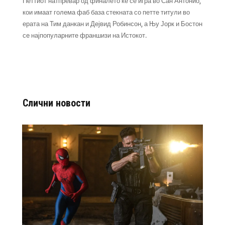
Петтиот натпревар од финалето ќе се игра во Сан Антонио,
кои имаат голема фаб база стекната со петте титули во
ерата на Тим данкан и Дејвид Робинсон, а Њу Јорк и Бостон
се најпопуларните франшизи на Истокот.
Слични новости