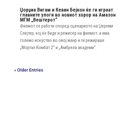
Џорџиа Вигам и Кевин Бејкон ќе ги играат
главните улоги во новиот хорор на Амазон
МГМ „Вештерот“
Филмот се работи според сценариото на Џереми
Слејтер, кој ќе биде и режисер на филмот, а има
големо искуство во овој жанр и ги режираше
„Мортал Комбат 2“ и „Амбрела академи“.
« Older Entries