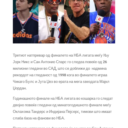
Третиот натпревар од финалето на НБА лигата меѓу Њу
Јорк Никс и Сан Антонио Спарс го следеа повеќе од 26
милиони гледачи во САД, што се доближи до надмина
рекордот на гледаност од 1998 кога во финалето играа
Чикаго Булс и Јута Џез во ерата на мега ѕвездата Мајкл
Џордан.
Годинашното финале на НБА лигата во кошарка го следат
двојно повеќе гледачи од минатогодишното финале меѓу
Оклахома Тандерс и Индијана Пејсерс, тимови што имаат
слаба база на фанови во НБА.