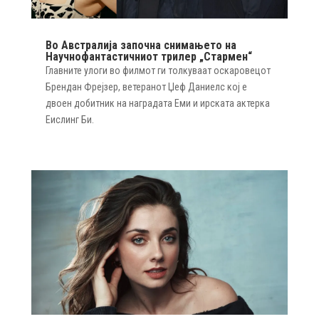
Во Австралија започна снимањето на
Научнофантастичниот трилер „Стармен“
Главните улоги во филмот ги толкуваат оскаровецот
Брендан Фрејзер, ветеранот Џеф Даниелс кој е
двоен добитник на наградата Еми и ирската актерка
Еислинг Би.