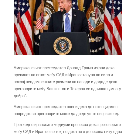
Американскиот претседател Доналд Трамп изјави дека
прекинот на огнот меѓу САД и Иран останува во сила и
покрај неодамнешните размени на напади и додаде дека
преговорите меѓу Вашингтон и Техеран се одвиваат „многу
добро“.
Американскиот претседател оцени дека до потенцијален
напредок во преговорите може да дојде уште овој викенд.
Претходно иранските медиуми пренесоа дека преговорите
меѓу САД и Иран се во тек, но дека не е донесена ниту една