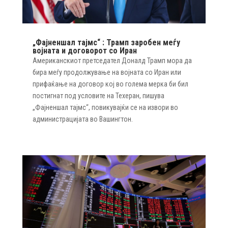
„Фајненшал тајмс“ : Трамп заробен меѓу
војната и договорот со Иран
Американскиот претседател Доналд Трамп мора да
бира меѓу продолжување на војната со Иран или
прифаќање на договор кој во голема мерка би бил
постигнат под условите на Техеран, пишува
„Фајненшал тајмс“, повикувајќи се на извори во
администрацијата во Вашингтон.