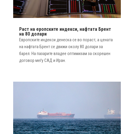
Раст на еропските индекси, нафтата Брент
на 80 долари
Европските индекси денеска се во пораст, а цената
на нафтата Брент се движи околу 80 долари за
барел. На пазарите владее оптимизам за скорешен
договор меѓу САД и Иран.