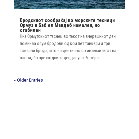
Бродскиот сообраќај во морските теснеци
Ормуз и Баб ел Мандеб намален, но
стабилен
Низ Ормутскиот теснец во текот на вчерашниот ден
поминаа осум бродови од кои пет танкери и три
товарни брода, што е идентично со интензитетот на
пловидба претходниот ден, јавува Ројтерс.
« Older Entries