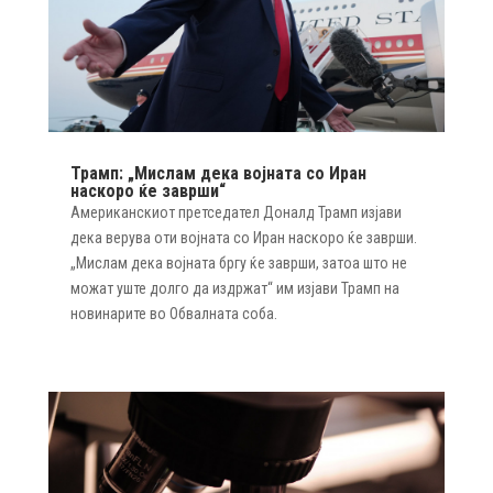
Трамп: „Мислам дека војната со Иран
наскоро ќе заврши“
Американскиот претседател Доналд Трамп изјави
дека верува оти војната со Иран наскоро ќе заврши.
„Мислам дека војната бргу ќе заврши, затоа што не
можат уште долго да издржат“ им изјави Трамп на
новинарите во Обвалната соба.