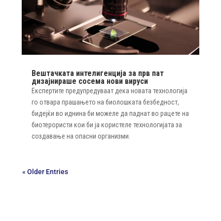
Вештачката интелигенција за прв пат
дизајнираше сосема нови вируси
Експертите предупредуваат дека новата технологија
го отвара прашањето на биолошката безбедност,
бидејќи во иднина би можеле да паднат во рацете на
биотерористи кои би ја користеле технологијата за
создавање на опасни организми.
« Older Entries