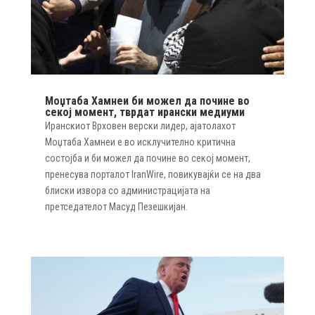
Моџтаба Хамнеи би можел да почине во
секој момент, тврдат ирански медиуми
Иранскиот Врховен верски лидер, ајатолахот
Моџтаба Хамнеи е во исклучително критична
состојба и би можел да почине во секој момент,
пренесува порталот IranWire, повикувајќи се на два
блиски извора со администрацијата на
претседателот Масуд Пезешкијан.