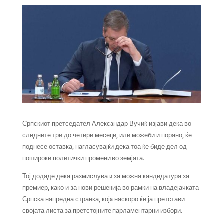
Српскиот претседател Александар Вучиќ изјави дека во
следните три до четири месеци, или можеби и порано, ќе
поднесе оставка, нагласувајќи дека тоа ќе биде дел од
пошироки политички промени во земјата.
Тој додаде дека размислува и за можна кандидатура за
премиер, како и за нови решенија во рамки на владејачката
Српска напредна странка, која наскоро ќе ја претстави
својата листа за претстојните парламентарни избори.