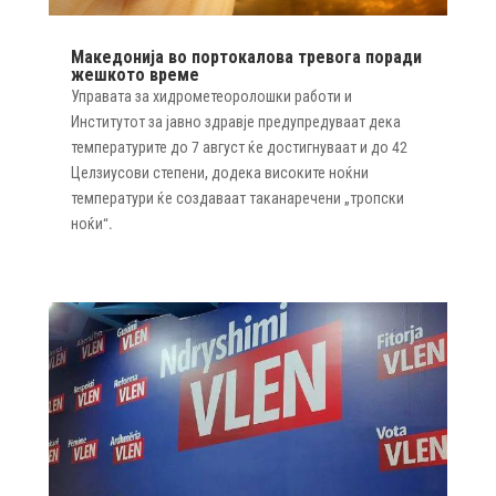
Македонија во портокалова тревога поради
жешкото време
Управата за хидрометеоролошки работи и
Институтот за јавно здравје предупредуваат дека
температурите до 7 август ќе достигнуваат и до 42
Целзиусови степени, додека високите ноќни
температури ќе создаваат таканаречени „тропски
ноќи“.