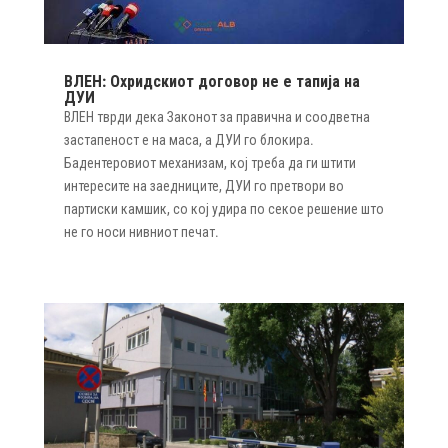
ВЛЕН: Охридскиот договор не е тапија на
ДУИ
ВЛЕН тврди дека Законот за правична и соодветна
застапеност е на маса, а ДУИ го блокира.
Бадентеровиот механизам, кој треба да ги штити
интересите на заедниците, ДУИ го претвори во
партиски камшик, со кој удира по секое решение што
не го носи нивниот печат.