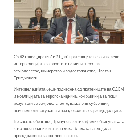
Со 62 гласа „против“ и 21 „за“ пратениците не ја изгласаа
интерпелацијата за работата на министерот за
земјоделство, шумарство и водостопанство, Цветан
Трипуновски.
Интерпелацијата беше поднесена од пратениците на СДСМ
и Коалицијата за европска иднина, кои обвинија за лоши
резултати во земјоделството, намалени субвенции,
неисполнети ветувања и незадоволство кај земјоделците.
Во своето обраќање, Трипуновски ги отфрли обвинувањата
како неосновани и истакна дека Владата наследила
презадолжен и запоставен сектор.