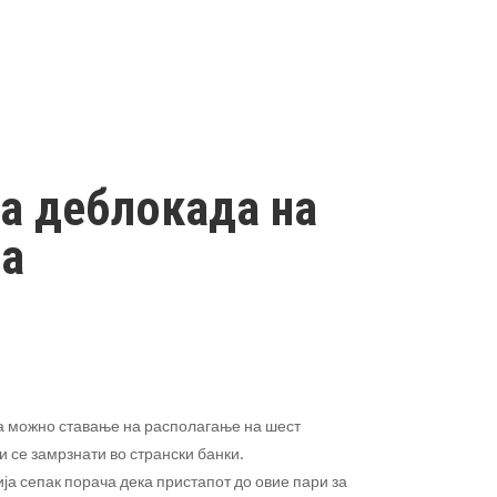
за деблокада на
ва
а можно ставање на располагање на шест
 се замрзнати во странски банки.
а сепак порача дека пристапот до овие пари за