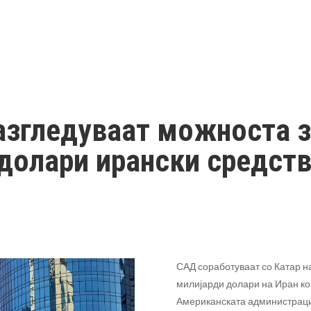
разгледуваат можноста 
долари ирански средст
САД соработуваат со Катар н
милијарди долари на Иран кои
Американската администрациј