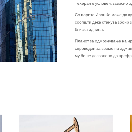
Техеран е условен, зависно о
Со парите Иран ќе може да ку
соопшти дека станува збоир з
блиска иднина.
Планот за одмрзнување на ир
спроведен за време на админи
му беше дозволено да префрл