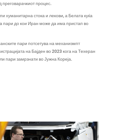
д преговарачкиот процес.
пи хуманитарна стока и лекови, а Белата куќа
а пари до кои Иран може да има пристап во
анските пари потсетува на механизмпт
страцијата на Бајден во 2023 кога на Техеран
и пари замрзнати во Јужна Кореја.