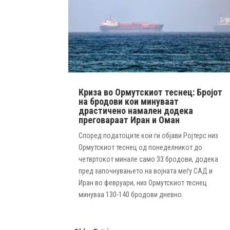
Криза во Ормутскиот теснец: Бројот
на бродови кои минуваат
драстичено намален додека
преговараат Иран и Оман
Според податоците кои ги објави Ројтерс низ
Ормутскиот теснец од понеделникот до
четвртокот минале само 33 бродови, додека
пред започнувањето на војната меѓу САД и
Иран во февруари, низ Ормутскиот теснец
минуваа 130-140 бродови дневно.