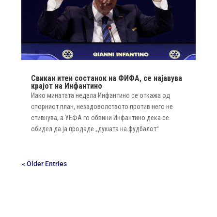
Свикан итен состанок на ФИФА, се најавува
крајот на Инфантино
Иако минатата недела Инфантино се откажа од
спорниот план, незадоволството против него не
стивнува, а УЕФА го обвини Инфантино дека се
обидел да ја продаде „душата на фудбалот“
« Older Entries