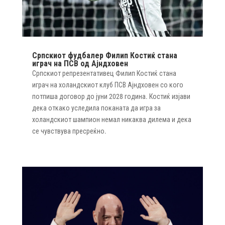
Српскиот фудбалер Филип Костиќ стана
играч на ПСВ од Ајндховен
Српскиот репрезентативец Филип Костиќ стана
играч на холандскиот клуб ПСВ Ајндховен со кого
потпиша договор до јуни 2028 година. Костиќ изјави
дека откако уследила поканата да игра за
холандскиот шампион немал никаква дилема и дека
се чувствува пресреќно.