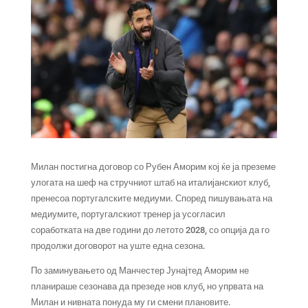
Милан постигна договор со Рубен Аморим кој ќе ја преземе
улогата на шеф на стручниот штаб на италијанскиот клуб,
пренесоа португалските медиуми. Според пишувањата на
медиумите, португалскиот тренер ја усогласил
соработката на две години до летото 2028, со опција да го
продолжи договорот на уште една сезона.
По заминувањето од Манчестер Јунајтед Аморим не
планираше сезонава да презеде нов клуб, но упрвата на
Милан и нивната понуда му ги смени плановите.