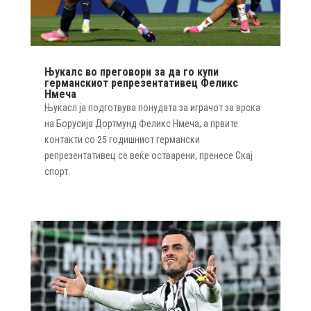
Њукалс во преговори за да го купи
германскиот репрезентативец Феликс
Нмеча
Њукасл ја подготвува понудата за играчот за врска
на Борусија Дортмунд Феликс Нмеча, а првите
контакти со 25 годишниот германски
репрезентативец се веќе остварени, пренесе Скај
спорт.