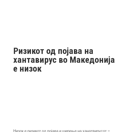
Ризикот од појава на
хантавирус во Македонија
е низок
Низок е ризикот од појава и ширење на ханатвирусот –