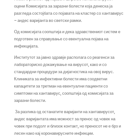
оцени Комисијата за заразни болести која денеска ја
разгледа состојбата со појавата на кластер со хантавирус
– андес варијанта во светски рамки.
Од комисијата соопштија и дека здравствениот систем е
подготвен за справување со евентуална појава на
инфекцијата.
Институтот за јавно здравје располага со реагенси за
лабораториско докажување на вирусот, како и со
стандардни процедури за дијагностика на овој вирус.
Клиниката за инфективни болести има соодветни
капацитети за третман на евентуални пациенти со
симптоми на хантавирус, соопштија од комисијата за
заразни болести.
За разлика од останатите варијанти на хантавирусот,
андес варијантата има можност за пренос од човек на
човек при подолг и близок контакт, но преносот не е брз и
лесен како кај коронавирусните инфекции.