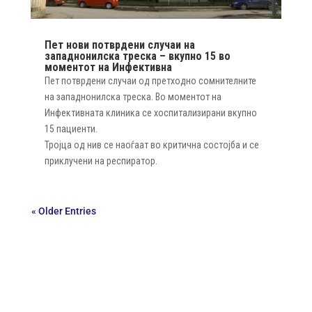
Пет нови потврдени случаи на
западнонилска треска – вкупно 15 во
моментот на Инфективна
Пет потврдени случаи од претходно сомнителните
на западнонилска треска. Во моментот на
Инфективната клиника се хоспитализирани вкупно
15 пациенти.
Тројца од нив се наоѓаат во критична состојба и се
приклучени на респиратор.
« Older Entries