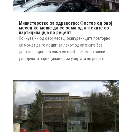
Министерство за здравство: Фостер од овој
месец ќе може да се зема од аптеките со
партиципација по рецепт
Почнувајќи од овој месец, осигурениците повторно
ќе можат да го подигнат лекот од аптеките без
доплата, односно само со плаќање на законски
утврдената партиципација за услугата по рецепт.