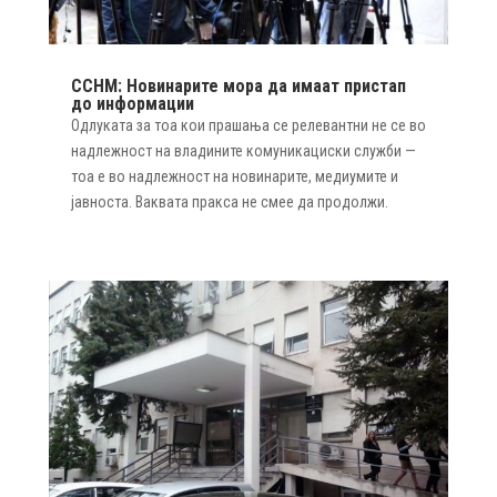
ССНМ: Новинарите мора да имаат пристап
до информации
Одлуката за тоа кои прашања се релевантни не се во
надлежност на владините комуникациски служби —
тоа е во надлежност на новинарите, медиумите и
јавноста. Ваквата пракса не смее да продолжи.