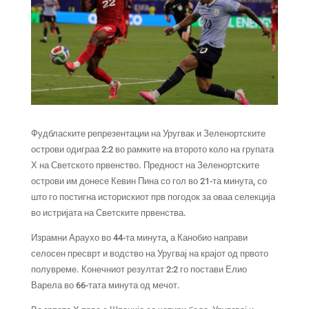
Фудбласките репрезентации на Уругвак и Зеленортските
острови одиграа 2:2 во рамките на второто коло на групата
Х на Светското првенство. Предност на Зеленортските
острови им донесе Кевин Пина со гол во 21-та минута, со
што го постигна историскиот прв погодок за оваа селекција
во истријата на Светските првенства.
Израмни Араухо во 44-та минута, а Канобио направи
селосен пресврт и водство на Уругвај на крајот од првото
полувреме. Конечниот резултат 2:2 го постави Елио
Варела во 66-тата минута од мечот.