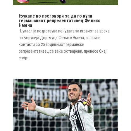
Њукалс во преговори за да го купи
германскиот репрезентативец Феликс
Нмеча
Њукасл ја подготвува понудата за играчот за врска
на Борусија Дортмунд Феликс Нмеча, а првите
контакти со 25 годишниот германски
репрезентативец се веќе остварени, пренесе Скај
спорт.