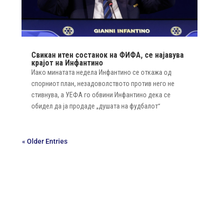
Свикан итен состанок на ФИФА, се најавува
крајот на Инфантино
Иако минатата недела Инфантино се откажа од
спорниот план, незадоволството против него не
стивнува, а УЕФА го обвини Инфантино дека се
обидел да ја продаде „душата на фудбалот“
« Older Entries