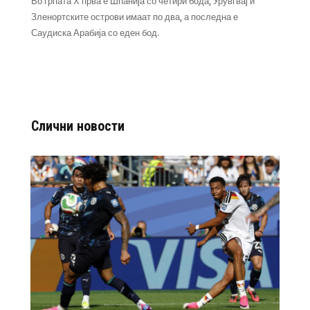
Во грпата Х прва е Шпанија со четири бода, Урувгвај и
Зленортските острови имаат по два, а последна е
Саудиска Арабија со еден бод.
Слични новости