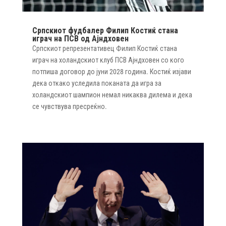
Српскиот фудбалер Филип Костиќ стана
играч на ПСВ од Ајндховен
Српскиот репрезентативец Филип Костиќ стана
играч на холандскиот клуб ПСВ Ајндховен со кого
потпиша договор до јуни 2028 година. Костиќ изјави
дека откако уследила поканата да игра за
холандскиот шампион немал никаква дилема и дека
се чувствува пресреќно.