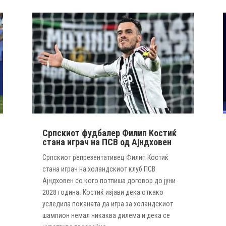
Српскиот фудбалер Филип Костиќ
стана играч на ПСВ од Ајндховен
Српскиот репрезентативец Филип Костиќ
стана играч на холандскиот клуб ПСВ
Ајндховен со кого потпиша договор до јуни
2028 година. Костиќ изјави дека откако
уследила поканата да игра за холандскиот
шампион немал никаква дилема и дека се