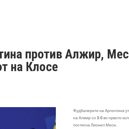
тина против Алжир, Меси
т на Клосе
Фудбалерите на Аргентина ут
на Алжир со 3:0 во првото кол
постигна Лионел Меси.