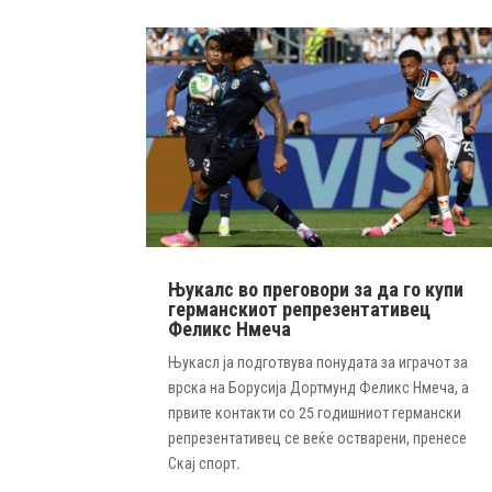
Њукалс во преговори за да го купи
германскиот репрезентативец
Феликс Нмеча
Њукасл ја подготвува понудата за играчот за
врска на Борусија Дортмунд Феликс Нмеча, а
првите контакти со 25 годишниот германски
репрезентативец се веќе остварени, пренесе
Скај спорт.