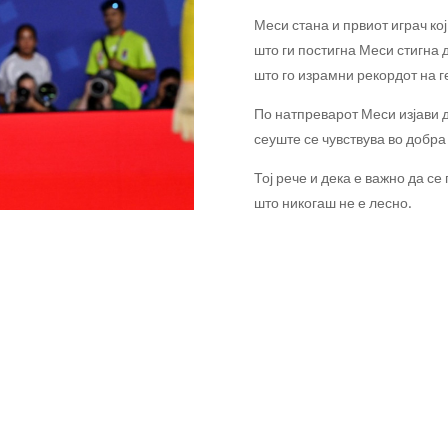
Меси стана и првиот играч кој
што ги постигна Меси стигна 
што го израмни рекордот на 
По натпреварот Меси изјави д
сеуште се чувствува во добр
Тој рече и дека е важно да се
што никогаш не е лесно.