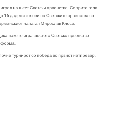
 играл на шест Светски првенства. Со трите гола
до 16 дадени голови на Светските првенства со
германскиот напаѓач Мирослав Клосе.
ека иако го игра шестото Светско првенство
а форма.
 почне турнирот со победа во првиот натпревар,