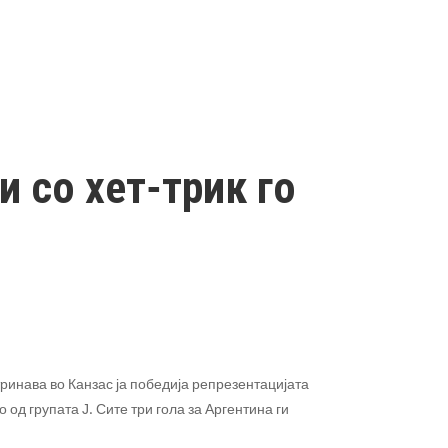
 со хет-трик го
ринава во Канзас ја победија репрезентацијата
о од групата Ј. Сите три гола за Аргентина ги