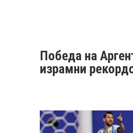
Победа на Арген
израмни рекордо