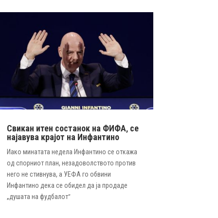
Свикан итен состанок на ФИФА, се
најавува крајот на Инфантино
Иако минатата недела Инфантино се откажа
од спорниот план, незадоволството против
него не стивнува, а УЕФА го обвини
Инфантино дека се обидел да ја продаде
„душата на фудбалот“