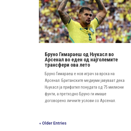
Бруно Гимараеш од Њукасл во
Арсенал во еден од најголемите
трансфери ова лето
Бруно Гимараеш е нов играч за врска на
Арсенал. Британските медиуми јавуваат дека
Њукасл ја прифатил понудата од 75 милиони
фунти, а претходно Бруно ги имаше
договорено личните услови со Арсенал.
« Older Entries