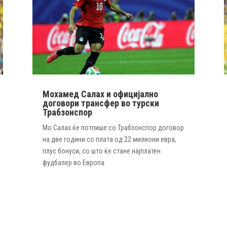
Мохамед Салах и официјално
договори трансфер во турски
Трабзонспор
Мо Салах ќе потпише со Трабзонспор договор
на две години со плата од 22 милиони евра,
плус бонуси, со што ќе стане најплатен
фудбалер во Европа.