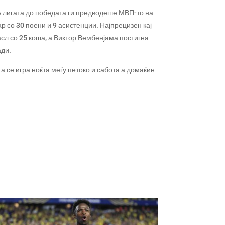
 лигата до победата ги предводеше МВП-то на
 со 30 поени и 9 асистенции. Најпрецизен кај
л со 25 коша, а Виктор Вембенјама постигна
ади.
а се игра ноќта меѓу петоко и сабота а домаќин