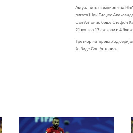
Актуелните шампиони на НБА
лигата Шеи Гилџес Александар
Сан Антонио беше Стефон Кас
21 кош со 17 скокови и 4 блок
Третиор натпревар од серијат
ќе биде Сан Антонио.