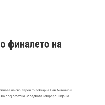
о финалето на
инава на свој терен го победија Сан Антонио и
о на плеј офот на Западната конференција на