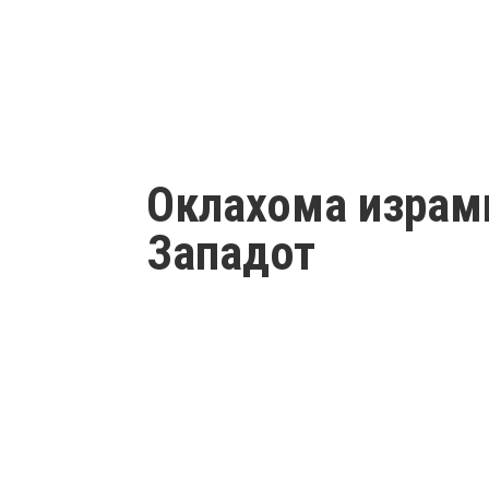
Оклахома израмн
Западот