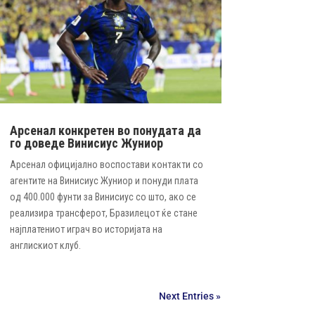
Арсенал конкретен во понудата да
го доведе Винисиус Жуниор
Арсенал официјално воспостави контакти со
агентите на Винисиус Жуниор и понуди плата
од 400.000 фунти за Винисиус со што, ако се
реализира трансферот, Бразилецот ќе стане
најплатениот играч во историјата на
англискиот клуб.
Next Entries »