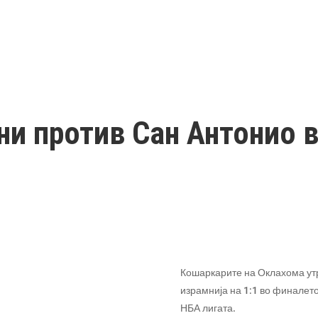
и против Сан Антонио в
Кошаркарите на Оклахома утр
израмнија на 1:1 во финалет
НБА лигата.