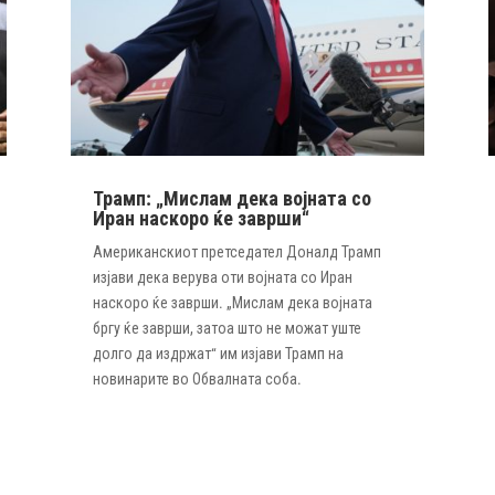
Трамп: „Мислам дека војната со
Иран наскоро ќе заврши“
Американскиот претседател Доналд Трамп
изјави дека верува оти војната со Иран
наскоро ќе заврши. „Мислам дека војната
бргу ќе заврши, затоа што не можат уште
долго да издржат“ им изјави Трамп на
новинарите во Обвалната соба.