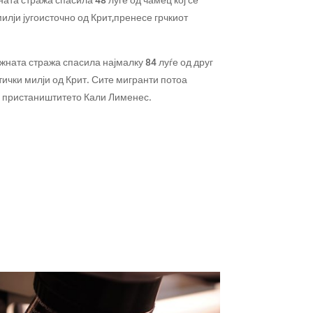
ата стража спасила 48 луѓе од чамец кој се
милји југоисточно од Крит,пренесе грчкиот
жната стража спасила најмалку 84 луѓе од друг
тички милји од Крит. Сите мигранти потоа
 пристаништитето Кали Лименес.