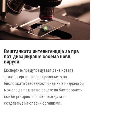
Вештачката интелигенција за прв
пат дизајнираше сосема нови
вируси
Експертите предупредуваат дека новата
технологија го отвара прашањето на
биолошката безбедност, бидејќи во иднина би
можеле да паднат во рацете на биотерористи
кои би ја користеле технологијата за
создавање на опасни организми.