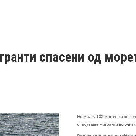
гранти спасени од море
Најмалку 132 мигранти се спа
спасување мигранти во близин