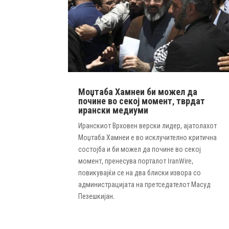
Моџтаба Хамнеи би можел да
почине во секој момент, тврдат
ирански медиуми
Иранскиот Врховен верски лидер, ајатолахот
Моџтаба Хамнеи е во исклучително критична
состојба и би можел да почине во секој
момент, пренесува порталот IranWire,
повикувајќи се на два блиски извора со
администрацијата на претседателот Масуд
Пезешкијан.