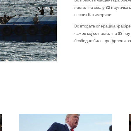
Во првиот инцидент крајбрежн
наоѓал на околу 32 наутички 
весник Катимерини.
Во втората операција крајбре
чамец кој се наоѓал на 33 нау
безбедно биле префрлени во