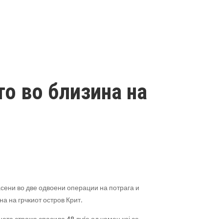
то во близина на
сени во две одвоени операции на потрага и
а на грчкиот остров Крит.