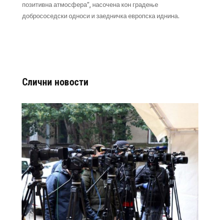
позитивна атмосфера“, насочена кон градење
добрососедски односи и заедничка европска иднина.
Слични новости