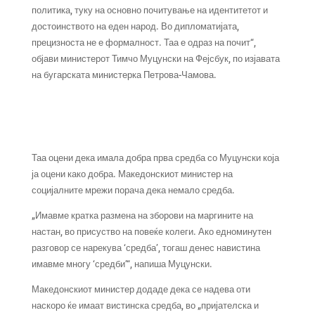
политика, туку на основно почитување на идентитетот и
достоинството на еден народ. Во дипломатијата,
прецизноста не е формалност. Таа е одраз на почит“,
објави министерот Тимчо Муцунски на Фејсбук, по изјавата
на бугарската министерка Петрова-Чамова.
Таа оцени дека имала добра прва средба со Муцунски која
ја оцени како добра. Македонскиот министер на
социјалните мрежи порача дека немало средба.
„Имавме кратка размена на зборови на маргините на
настан, во присуство на повеќе колеги. Ако едноминутен
разговор се нарекува ‘средба’, тогаш денес навистина
имавме многу ‘средби’“, напиша Муцунски.
Македонскиот министер додаде дека се надева оти
наскоро ќе имаат вистинска средба, во „пријателска и