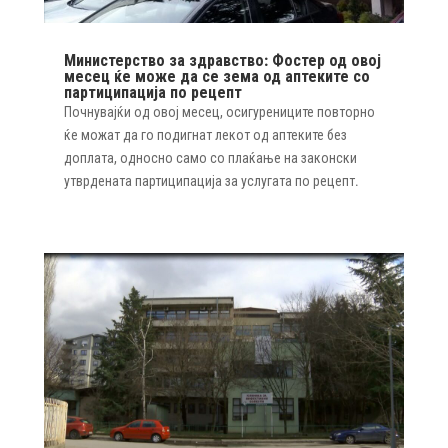
Министерство за здравство: Фостер од овој
месец ќе може да се зема од аптеките со
партиципација по рецепт
Почнувајќи од овој месец, осигурениците повторно
ќе можат да го подигнат лекот од аптеките без
доплата, односно само со плаќање на законски
утврдената партиципација за услугата по рецепт.