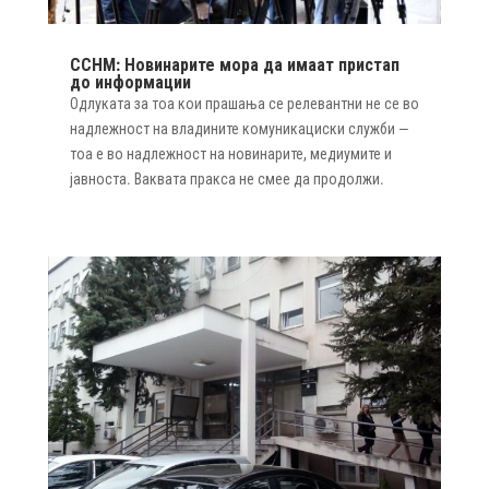
ССНМ: Новинарите мора да имаат пристап
до информации
Одлуката за тоа кои прашања се релевантни не се во
надлежност на владините комуникациски служби —
тоа е во надлежност на новинарите, медиумите и
јавноста. Ваквата пракса не смее да продолжи.