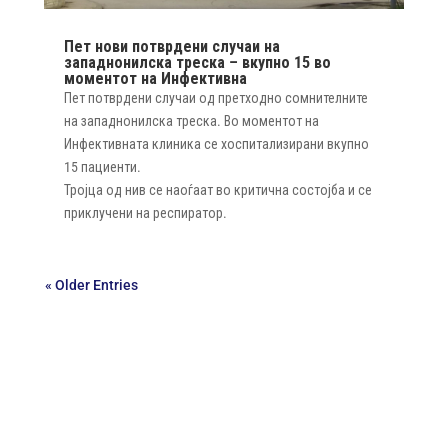
Пет нови потврдени случаи на
западнонилска треска – вкупно 15 во
моментот на Инфективна
Пет потврдени случаи од претходно сомнителните
на западнонилска треска. Во моментот на
Инфективната клиника се хоспитализирани вкупно
15 пациенти.
Тројца од нив се наоѓаат во критична состојба и се
приклучени на респиратор.
« Older Entries