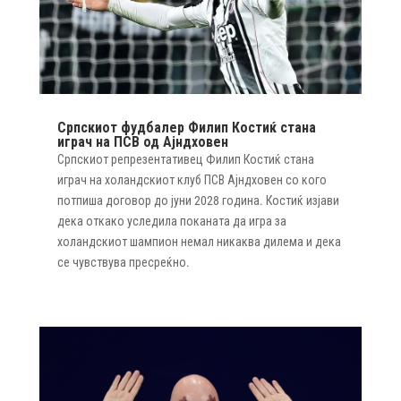
Српскиот фудбалер Филип Костиќ стана
играч на ПСВ од Ајндховен
Српскиот репрезентативец Филип Костиќ стана
играч на холандскиот клуб ПСВ Ајндховен со кого
потпиша договор до јуни 2028 година. Костиќ изјави
дека откако уследила поканата да игра за
холандскиот шампион немал никаква дилема и дека
се чувствува пресреќно.