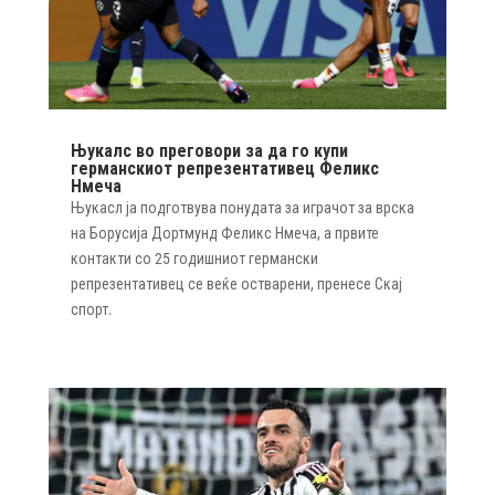
Њукалс во преговори за да го купи
германскиот репрезентативец Феликс
Нмеча
Њукасл ја подготвува понудата за играчот за врска
на Борусија Дортмунд Феликс Нмеча, а првите
контакти со 25 годишниот германски
репрезентативец се веќе остварени, пренесе Скај
спорт.