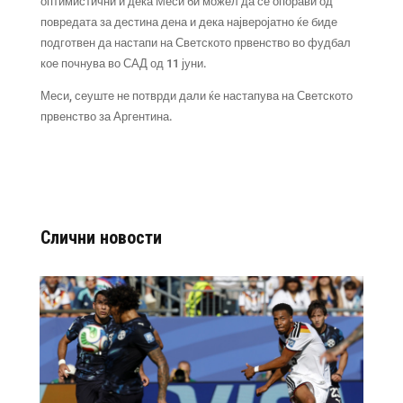
оптимистични и дека Меси би можел да се опорави од
повредата за дестина дена и дека најверојатно ќе биде
подготвен да настапи на Светското првенство во фудбал
кое почнува во САД од 11 јуни.
Меси, сеуште не потврди дали ќе настапува на Светското
првенство за Аргентина.
Слични новости