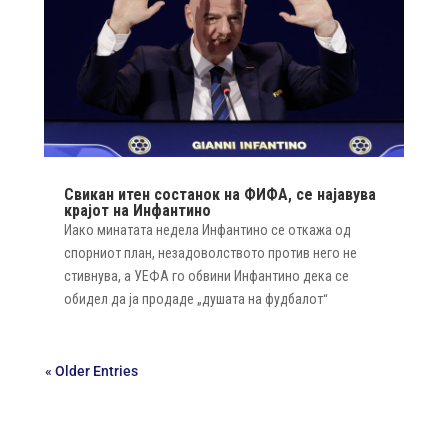
Свикан итен состанок на ФИФА, се најавува
крајот на Инфантино
Иако минатата недела Инфантино се откажа од
спорниот план, незадоволството против него не
стивнува, а УЕФА го обвини Инфантино дека се
обидел да ја продаде „душата на фудбалот“
« Older Entries