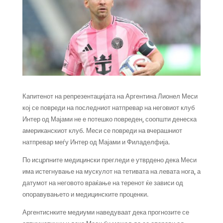
Капитенот на репрезентацијата на Аргентина Лионел Меси
кој се повреди на последниот натпревар на неговиот клуб
Интер од Мајами не е потешко повреден, соопшти денеска
американскиот клуб. Меси се повреди на вчерашниот
натпревар меѓу Интер од Мајами и Филаделфија.
По исцрпните медицински прегледи е утврдено дека Меси
има истегнување на мускулот на тетивата на левата нога, а
датумот на неговото враќање на теренот ќе зависи од
опоравувањето и медицинските проценки.
Аргентиснките медиуми наведуваат дека прогнозите се