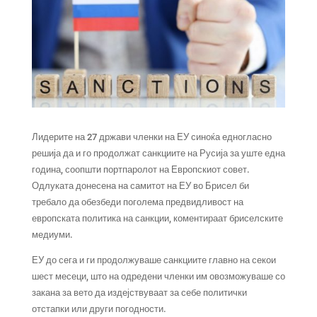
Лидерите на 27 држави членки на ЕУ синоќа едногласно
решија да и го продолжат санкциите на Русија за уште една
година, соопшти портпаролот на Европскиот совет.
Одлуката донесена на самитот на ЕУ во Брисел би
требало да обезбеди поголема предвидливост на
европската политика на санкции, коментираат бриселските
медиуми.
ЕУ до сега и ги продолжуваше санкциите главно на секои
шест месеци, што на одредени членки им овозможуваше со
закана за вето да издејствуваат за себе политички
отстапки или други погодности.