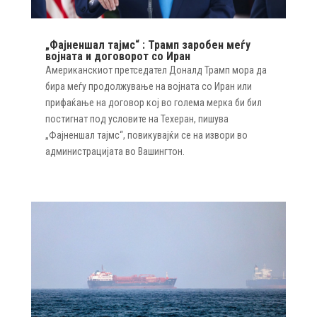
„Фајненшал тајмс“ : Трамп заробен меѓу
војната и договорот со Иран
Американскиот претседател Доналд Трамп мора да
бира меѓу продолжување на војната со Иран или
прифаќање на договор кој во голема мерка би бил
постигнат под условите на Техеран, пишува
„Фајненшал тајмс“, повикувајќи се на извори во
администрацијата во Вашингтон.