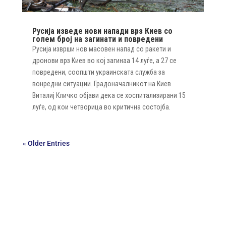
Русија изведе нови напади врз Киев со
голем број на загинати и повредени
Русија изврши нов масовен напад со ракети и
дронови врз Киев во кој загинаа 14 луѓе, а 27 се
повредени, соопшти украинската служба за
вонредни ситуации. Градоначалникот на Киев
Виталиј Кличко објави дека се хоспитализирани 15
луѓе, од кои четворица во критична состојба.
« Older Entries