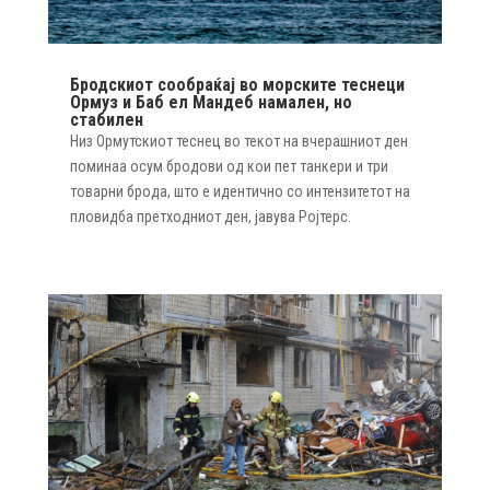
Бродскиот сообраќај во морските теснеци
Ормуз и Баб ел Мандеб намален, но
стабилен
Низ Ормутскиот теснец во текот на вчерашниот ден
поминаа осум бродови од кои пет танкери и три
товарни брода, што е идентично со интензитетот на
пловидба претходниот ден, јавува Ројтерс.