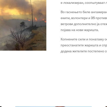
е локализиран, соопштуваат 
Во гаснењето биле ангажиран
екипи, волонтери и 35 против
ветрови дополнително ја оте
појава на нови жаришта.
Копнените сили и понатаму о
преостанатите жаришта и спр
додека жителите постепено се