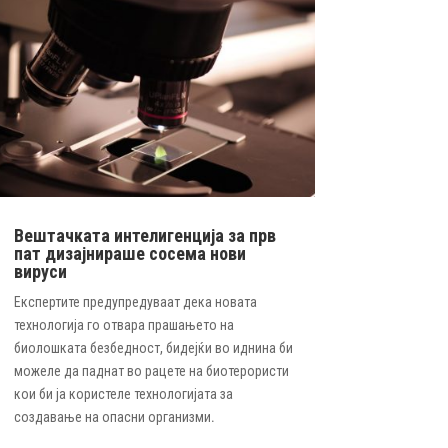
Вештачката интелигенција за прв
пат дизајнираше сосема нови
вируси
Експертите предупредуваат дека новата
технологија го отвара прашањето на
биолошката безбедност, бидејќи во иднина би
можеле да паднат во рацете на биотерористи
кои би ја користеле технологијата за
создавање на опасни организми.