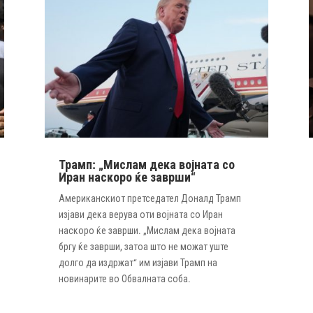
Трамп: „Мислам дека војната со
Иран наскоро ќе заврши“
Американскиот претседател Доналд Трамп
изјави дека верува оти војната со Иран
наскоро ќе заврши. „Мислам дека војната
бргу ќе заврши, затоа што не можат уште
долго да издржат“ им изјави Трамп на
новинарите во Обвалната соба.