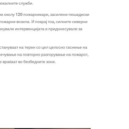
локалните служби.
и околу 120 пожарникари, засилени пешадиски
пожарни возила. И покрај тоа, силните северни
жнувале интервенцијата и придонесувале за
стануваат на терен со цел целосно гаснење на
ечување на повторно разгорување на пожарот,
 враќаат во безбедните зони.