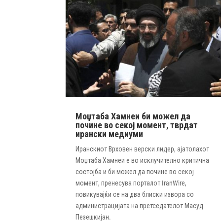
Моџтаба Хамнеи би можел да
почине во секој момент, тврдат
ирански медиуми
Иранскиот Врховен верски лидер, ајатолахот
Моџтаба Хамнеи е во исклучително критична
состојба и би можел да почине во секој
момент, пренесува порталот IranWire,
повикувајќи се на два блиски извора со
администрацијата на претседателот Масуд
Пезешкијан.