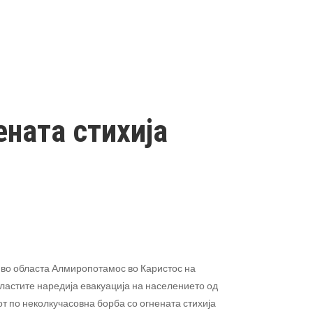
ената стихија
во областа Алмиропотамос во Каристос на
 властите наредија евакуација на населението од
т по неколкучасовна борба со огнената стихија