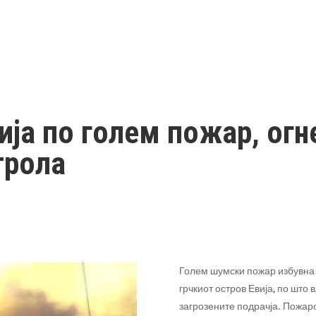
ија по голем пожар, огн
трола
Голем шумски пожар избувна 
грчкиот остров Евија, по што
загрозените подрачја. Пожаро