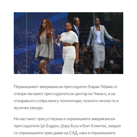
Поранешниот американски претседател Барак Обама го
отвори неговиот претседателски центар во Чикаго, а на
отварањето собра многу политичари, познати личности и
музички ѕвезди.
На настанот присуствуваа и поранешните американски
претседатели Џо Бајден, Џорџ Буш и Бил Клинтон, заедно
со поранешните први дами на САД, како и поранешната