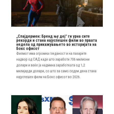
„Спајдермен: Бренд њу деј“ ги урна сите
рекорди и стана најуспешен филм во првата
недела од прикажувањето во историјата на
Бокс офисот
Филмот има огромна гледаност и на пазарите
надвор од САД каде што заработи 706 милиони
долари и веќе ја надмина заработката од 1,2
милијарди долари, со што за само седум дена стана
најуспешен филм на Бокс офисот во 2026.