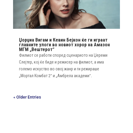
Џорџиа Вигам и Кевин Бејкон ќе ги играат
главните улоги во новиот хорор на Амазон
МГМ „Вештерот“
Филмот се работи според сценариото на Џереми
Слејтер, кој ќе биде и режисер на филмот, а има
големо искуство во овој жанр и ги режираше
„Мортал Комбат 2“ и „Амбрела академи“.
« Older Entries