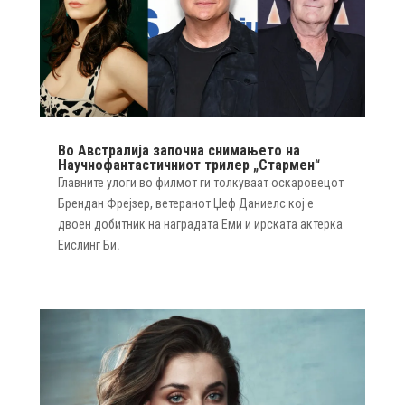
Во Австралија започна снимањето на
Научнофантастичниот трилер „Стармен“
Главните улоги во филмот ги толкуваат оскаровецот
Брендан Фрејзер, ветеранот Џеф Даниелс кој е
двоен добитник на наградата Еми и ирската актерка
Еислинг Би.