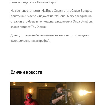
потпретседателка Камала Харис.
На свечаноста настапија Брус Спрингстин, Стиви Вондер,
Кристина Агилера и пејачот на У2 Боно. Меѓу ѕвездите на
отварањето беше и популарната водителка Опра Винфри,
како и актерот Том Хенкс.
Доналд Трамп не беше поканет на настанот кој го оцени
како „целосна катастрофа“.
Слични новости