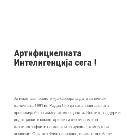
Артифициелната
Интелигенција сега !
Ја имав таа привилегија кариерата да ја започнам
далечната 1991 во Радио Скопје кога новинарската
професија беше исклучително ценета. Вестите, па дури и
редакциските коментари им ги диктиравме на
дактилографките на машини за чукање, компјутери
немавме. Она што беше напишано, внимателно беше