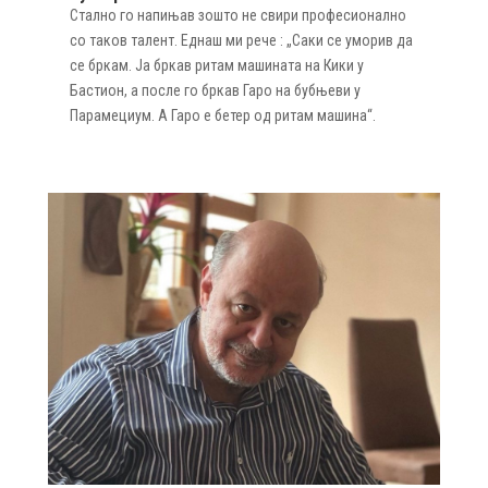
Стално го напињав зошто не свири професионално
со таков талент. Еднаш ми рече : „Саки се уморив да
се бркам. Ја бркав ритам машината на Кики у
Бастион, а после го бркав Гаро на бубњеви у
Парамециум. А Гаро е бетер од ритам машина“.