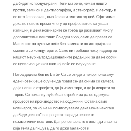
да бидат испродуцирани. Пепи ми рече, немам ништо
против, земи си и дактилогарфка, и стенограф, и лектор,- и
се што ќе посакаш, ама ќе си ги платиш од џеб. Сфативме
дека во новото време многу од професиите стануваат
излишни, и дека новинарите ќе треба да развиваат многу
дополнителни вештини: Со еден збор, сами да прават се.
Машините за чукање веќе беа заминати во историјата и
сменети со компјутерите. Само ни требаше некој надвор од
нашиот меур на традиционалните редакции, за да не соочи
со цивилизацискиот шок кој веќе се случуваше.
Потоа додека бев во Би Би Си се отиде и чекор понатаму-
еден човек беше обучен да прави се- да снима со камера,
да ја напише строијата, да ја измонтира, и да ја испрати од
терен. Се помалку луѓе беа потребни за да се одржува
процесот на производство на содржини. Остана само
новинарот, за кој не ни помислувавме дека може некогаш
да биде „вишок“ во процесот- заради неговите
незаменливи вештини: Да препознае што е вест, да знае на
која тема да пишува, да го држи балансот и