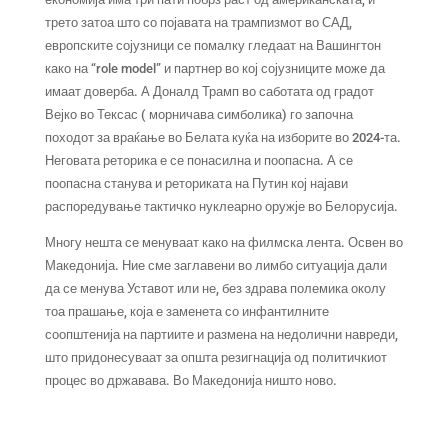
трето затоа што со појавата на трампизмот во САД,
европските сојузници се помалку гледаат на Вашингтон
како на “role model” и партнер во кој сојузниците може да
имаат доверба. А Доналд Трамп во саботата од градот
Вејко во Тексас ( морничава симболика) го започна
походот за враќање во Белата куќа на изборите во 2024-та.
Неговата реторика е се понасилна и поопасна. А се
поопасна станува и реториката на Путин кој најави
распоредување тактичко нуклеарно оружје во Белорусија.
Многу нешта се менуваат како на филмска лента. Освен во
Македонија. Ние сме заглавени во лимбо ситуација дали
да се менува Уставот или не, без здрава полемика околу
тоа прашање, која е заменета со инфантилните
соопштенија на партиите и размена на недолични навреди,
што придонесуваат за општа резигнација од политичкиот
процес во државава. Во Македонија ништо ново.