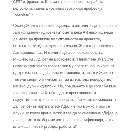
GPT” e фрапанто. Ќе стане ли новинарската работа
целосно излишна, а новинарството како професија
“obsolete” ?
Славој Жижек кој артифициелната интелигенција ја нарече
„артифициелен идиотизам“ смета дека АИ никогаш нема
да може да проникне во суптилноста на ирониите,
потконтекстите, затскриениот хумор. Жижек ја споредува
Артифициелната Интелигенција со несмасноста на
Мишкин, од „Идиот“ на Достојевски. Навистина има уште
неколку трикови во торбата кои му преостанаа на човекот
од крв и месо, за да ја измами машината, врз кои Жижек го
темели својот оптимизам за таа да изгледа неверојатно
наивно, дури и идиотски ! Но, прашањето е до кога? Ќе има
ли алгоритми кои ќе може да ги препознаваат и
најсуптилните финеси на иронијата. Ќе може ли машината
да препознае мајтап, блеф ? Дали е тоа можно, и ако се
случи, за колку време може и тоа да го очекуваме? Дојдено
ли е времето да бараме некаква преквалификација, затоа
што машините ни ја зедоа работата?