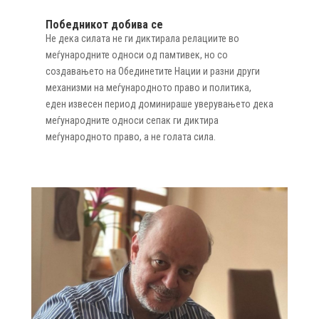
Победникот добива се
Не дека силата не ги диктирала релациите во
меѓународните односи од памтивек, но со
создавањето на Обединетите Нации и разни други
механизми на меѓународното право и политика,
еден извесен период доминираше уверувањето дека
меѓународните односи сепак ги диктира
меѓународното право, а не голата сила.