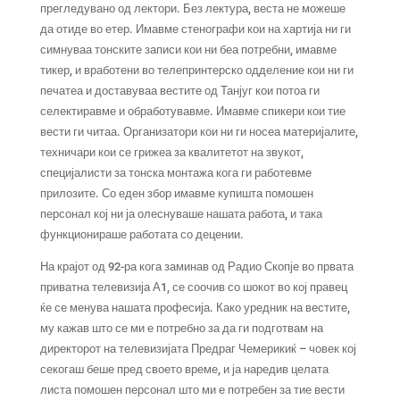
прегледувано од лектори. Без лектура, веста не можеше
да отиде во етер. Имавме стенографи кои на хартија ни ги
симнуваа тонските записи кои ни беа потребни, имавме
тикер, и вработени во телепринтерско одделение кои ни ги
печатеа и доставуваа вестите од Танјуг кои потоа ги
селектиравме и обработувавме. Имавме спикери кои тие
вести ги читаа. Организатори кои ни ги носеа материјалите,
техничари кои се грижеа за квалитетот на звукот,
специјалисти за тонска монтажа кога ги работевме
прилозите. Со еден збор имавме купишта помошен
персонал кој ни ја олеснуваше нашата работа, и така
функционираше работата со децении.
На крајот од 92-ра кога заминав од Радио Скопје во првата
приватна телевизија А1, се соочив со шокот во кој правец
ќе се менува нашата професија. Како уредник на вестите,
му кажав што се ми е потребно за да ги подготвам на
директорот на телевизијата Предраг Чемерикиќ – човек кој
секогаш беше пред своето време, и ја наредив целата
листа помошен персонал што ми е потребен за тие вести