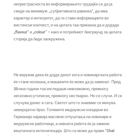
непристрасноста во информирањето трудејќи се да ја
сведе на минимум „субјективната равенка“, да има
карактер и интегритет, да ги стави информациите во
вистински контекст, и на целата таа приказна да и додаде
„flavour” и „colour” – како и потребниот бекграунд за целата
сторија да биде заокружена.
Не верував дека ќе дојде денот кога и новинарската работа
ќе стане излишна, и машините ќе може да ја заменат. Пред
20-ина години тоа изгледаше невозможно, премногу
негативно-утописки, премногу нестварно. Но се случи. И се
случува денес и сега. Светот што го знаевме се менува
неверојатно брзо. Големите медиумски концерни во
Германија најавија масовни отпуштања на новинари и
медиумски работници, а нивната работа ќе ја замени
вештачката интелигенција. Што се може да прави “Chat