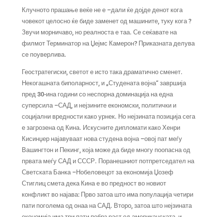
Клучното прашање веќе не е –дали ќе дојде денот кога
човекот целосно ќе биде заменет од машините, туку кога ?
Звучи морничаво, но реалноста е таа. Се сеќавате на
филмот Терминатор на Џејмс Камерон? Приказната делува
се поуверлива.
Геостратегиски, светот е исто така драматично сменет.
Некогашната биполарност, и „Студената војна“ завршија
пред 30-ина години со неспорна доминација на една
суперсила –САД, и нејзините економски, политички и
социјални вредности како урнек. Но нејзината позиција сега
е загрозена од Кина. Искусните дипломати како Хенри
Кисинџер најавуваат нова студена војна –овој пат меѓу
Вашингтон и Пекинг, која може да биде многу поопасна од
првата меѓу САД и СССР. Поранешниот потпретседател на
Светската Банка –Нобеловецот за економија Џозеф
Стиглиц смета дека Кина е во предност во новиот
конфликт во најава: Прво затоа што има популација четири
пати поголема од онаа на САД. Второ, затоа што нејзината
економија има три пати побрз раст од американската, и